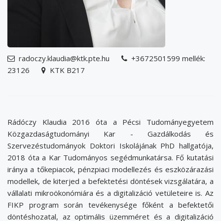
radoczy.klaudia@ktk.pte.hu
+3672501599 mellék:
email
phone
23126
KTK B217
address
Rádóczy Klaudia 2016 óta a Pécsi Tudományegyetem
Közgazdaságtudományi Kar - Gazdálkodás és
Szervezéstudományok Doktori Iskolájának PhD hallgatója,
2018 óta a Kar Tudományos segédmunkatársa. Fő kutatási
iránya a tőkepiacok, pénzpiaci modellezés és eszközárazási
modellek, de kiterjed a befektetési döntések vizsgálatára, a
vállalati mikroökonómiára és a digitalizáció vetületeire is. Az
FIKP program során tevékenysége főként a befektetői
döntéshozatal, az optimális üzemméret és a digitalizáció