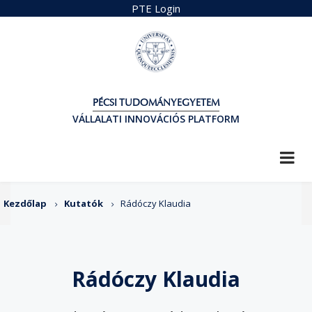
Ugrás
PTE Login
a
tartalomra
PÉCSI TUDOMÁNYEGYETEM
VÁLLALATI INNOVÁCIÓS PLATFORM
Morzsa
Kezdőlap
Kutatók
Rádóczy Klaudia
Rádóczy Klaudia