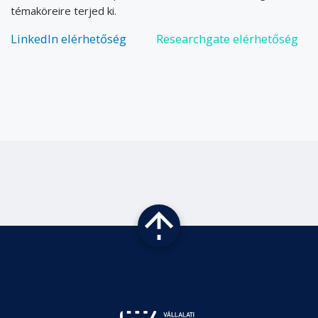
témaköreire terjed ki.
LinkedIn elérhetőség
Researchgate elérhetőség