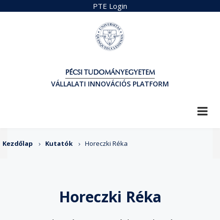
Ugrás
PTE Login
a
tartalomra
PÉCSI TUDOMÁNYEGYETEM
VÁLLALATI INNOVÁCIÓS PLATFORM
Morzsa
Kezdőlap
Kutatók
Horeczki Réka
Horeczki Réka