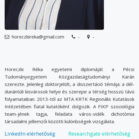
horeczkireka@gmail.com
-
-
email
phone
address
Horeczki Réka egyetemi diplomáját a Pécsi
Tudományegyetem Közgazdaságtudományi Karán
szerezte. Jelenleg doktorjelölt, a disszertáció témája: a dél-
dunántúli kisvárosok helye és szerepe a térség hosszú távú
folyamataiban. 2013-tól az MTA KRTK Regionális Kutatások
Intézetében fiatal kutatóként dolgozik. A FIKP szociológia
team-jének tagja, feladata város-vidék dichotómia
társadalmi jellemzői közötti különbségek vizsgálata.
LinkedIn elérhetőség
Researchgate elérhetőség