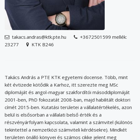
takacs.andras@ktk.pte.hu
+3672501599 mellék:
email
phone
23277
KTK B246
address
Takács András a PTE KTK egyetemi docense. Több, mint
két évtizede kötődik a Karhoz, itt szerezte meg MSc
diplomáját és angol-magyar szakfordítói másoddiplomáját
2001-ben, PhD fokozatát 2008-ban, majd habilitált doktori
címét 2015-ben. Kutatási területei a vállalatértékelés, azon
belül is elsősorban a vállalati belső érték és a
részvényárfolyam kapcsolata, valamint a számvitel (különös
tekintettel a nemzetközi számviteli kérdésekre). Mindkét
területen önálló könyvei és számos cikke jelent meg