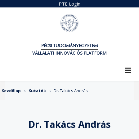
Ugrás
PTE Login
a
tartalomra
PÉCSI TUDOMÁNYEGYETEM
VÁLLALATI INNOVÁCIÓS PLATFORM
Morzsa
Kezdőlap
Kutatók
Dr. Takács András
Dr. Takács András