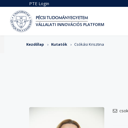
Ugrás
PTE Login
a
tartalomra
PÉCSI TUDOMÁNYEGYETEM
VÁLLALATI INNOVÁCIÓS PLATFORM
Morzsa
Kezdőlap
Kutatók
Csókási Krisztina
csok
email