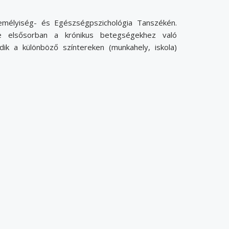
emélyiség- és Egészségpszichológia Tanszékén.
be elsősorban a krónikus betegségekhez való
dik a különböző színtereken (munkahely, iskola)