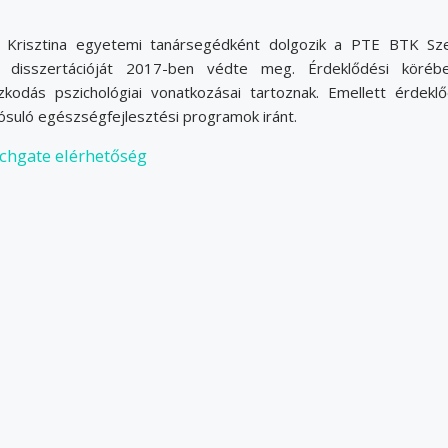
i Krisztina egyetemi tanársegédként dolgozik a PTE BTK Sz
i disszertációját 2017-ben védte meg. Érdeklődési köré
zkodás pszichológiai vonatkozásai tartoznak. Emellett érdeklő
suló egészségfejlesztési programok iránt.
chgate elérhetőség