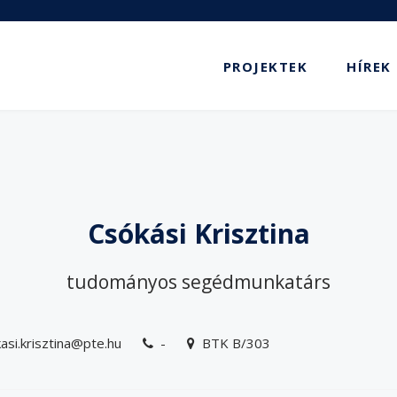
PROJEKTEK
HÍREK
Csókási Krisztina
tudományos segédmunkatárs
asi.krisztina@pte.hu
-
BTK B/303
phone
address