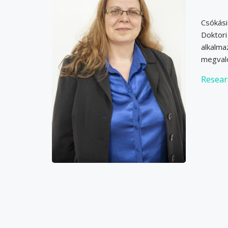
Csókás
Doktor
alkalma
megvaló
Resear