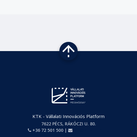
KTK - Vállalati Innovációs Platform
7622 PÉCS, RÁKÓCZI U. 80.
+36 72 501 500 |
VIP@KTK.PTE.HU
PHONE
EMAIL